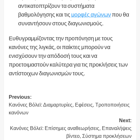
αντικατοπτρίζουν τα συστήματα
βαθμολόγησης και τις
μορφές αγώνων
που θα
συναντήσουν στους διαγωνισμούς.
Ευθυγραμμίζοντας την προπόνηση με τους
κανόνες της λιγκάς, οι παίκτες μπορούν να
ενισχύσουν την απόδοσή τους και να
προετοιμαστούν καλύτερα για τις προκλήσεις των
αντίστοιχων διαγωνισμών τους.
Post
Previous:
Κανόνες Βόλεϊ: Διαμαρτυρίες, Εφέσεις, Τροποποιήσεις
navigation
κανόνων
Next:
Κανόνες Βόλεϊ: Επίσημες αναθεωρήσεις, Επαναλήψεις
βίντεο, Σύστημα προκλήσεων