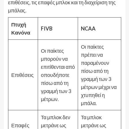
επιθέσεις, τις επαφές μπλοκ και τη διαχείριση της
μπάλας.
Πτυχή
FIVB
NCAA
Κανόνα
Οι παίκτες
Οι παίκτες
πρέπει να
μπορούν να
παραμένουν
επιτίθενται από
πίσω από τη
Επιθέσεις
οπουδήποτε
γραμμή των 3
πίσω από τη
μέτρων μέχρι να
γραμμή των 3
χτυπηθεί η
μέτρων.
μπάλα.
Τα μπλοκ δεν
Τα μπλοκ
Επαφές
μετράνε ως
μετράνε ως