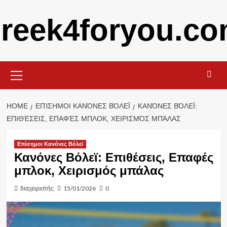
Skip
reek4foryou.c
to
content
Primary
Menu
HOME
ΕΠΊΣΗΜΟΙ ΚΑΝΌΝΕΣ ΒΌΛΕΪ
ΚΑΝΌΝΕΣ ΒΌΛΕΪ:
ΕΠΙΘΈΣΕΙΣ, ΕΠΑΦΈΣ ΜΠΛΟΚ, ΧΕΙΡΙΣΜΌΣ ΜΠΆΛΑΣ
Επίσημοι Κανόνες Βόλεϊ
Κανόνες Βόλεϊ: Επιθέσεις, Επαφές
μπλοκ, Χειρισμός μπάλας
διαχειριστής
15/01/2026
0