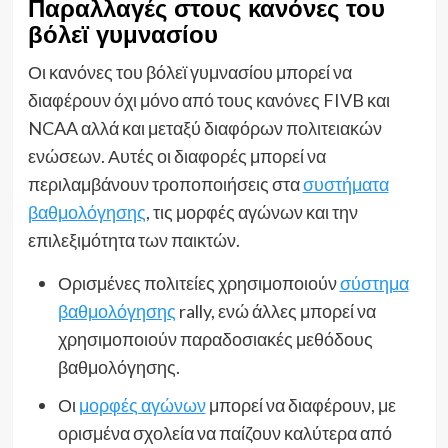
Παραλλαγές στους κανόνες του
βόλεϊ γυμνασίου
Οι κανόνες του βόλεϊ γυμνασίου μπορεί να
διαφέρουν όχι μόνο από τους κανόνες FIVB και
NCAA αλλά και μεταξύ διαφόρων πολιτειακών
ενώσεων. Αυτές οι διαφορές μπορεί να
περιλαμβάνουν τροποποιήσεις στα
συστήματα
βαθμολόγησης
, τις μορφές αγώνων και την
επιλεξιμότητα των παικτών.
Ορισμένες πολιτείες χρησιμοποιούν
σύστημα
βαθμολόγησης
rally, ενώ άλλες μπορεί να
χρησιμοποιούν παραδοσιακές μεθόδους
βαθμολόγησης.
Οι
μορφές αγώνων
μπορεί να διαφέρουν, με
ορισμένα σχολεία να παίζουν καλύτερα από