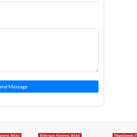
end Message
γησης Βόλεϊ
Επίσημοι Κανόνες Βόλεϊ
Παραλλαγές Π