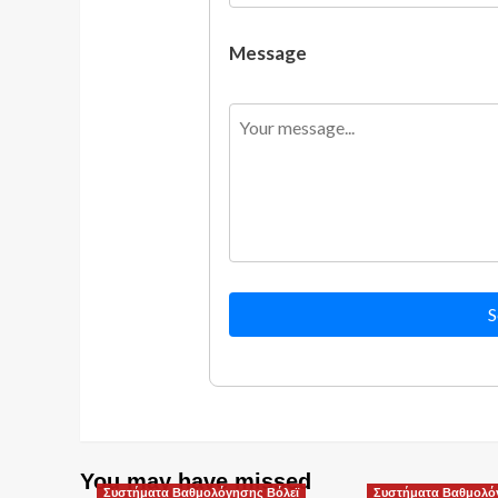
Message
S
You may have missed
Συστήματα Βαθμολόγησης Βόλεϊ
Συστήματα Βαθμολό