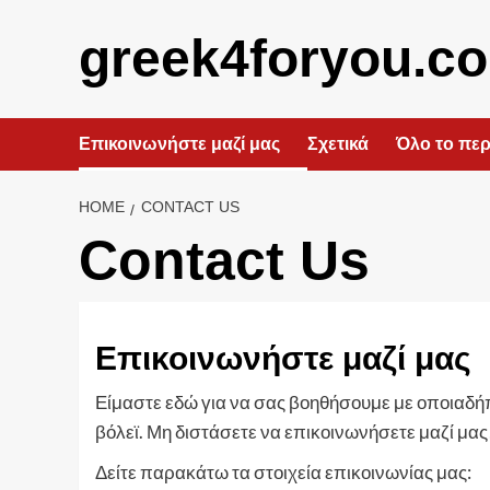
Skip
to
greek4foryou.c
content
Επικοινωνήστε μαζί μας
Σχετικά
Όλο το περ
HOME
CONTACT US
Contact Us
Επικοινωνήστε μαζί μας
Είμαστε εδώ για να σας βοηθήσουμε με οποιαδήπ
βόλεϊ. Μη διστάσετε να επικοινωνήσετε μαζί μας
Δείτε παρακάτω τα στοιχεία επικοινωνίας μας: