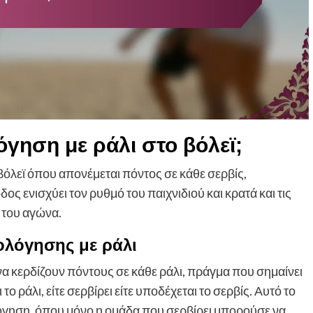
όγηση με ράλι στο βόλεϊ;
βόλεϊ όπου απονέμεται πόντος σε κάθε σερβίς,
ος ενισχύει τον ρυθμό του παιχνιδιού και κρατά και τις
 του αγώνα.
ολόγησης με ράλι
να κερδίζουν πόντους σε κάθε ράλι, πράγμα που σημαίνει
ο ράλι, είτε σερβίρει είτε υποδέχεται το σερβίς. Αυτό το
όγηση, όπου μόνο η ομάδα που σερβίρει μπορούσε να