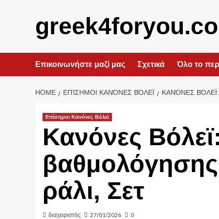
Skip
to
greek4foryou.c
content
Επικοινωνήστε μαζί μας
Σχετικά
Όλο το περ
HOME
ΕΠΊΣΗΜΟΙ ΚΑΝΌΝΕΣ ΒΌΛΕΪ
ΚΑΝΌΝΕΣ ΒΌΛΕΪ
Επίσημοι Κανόνες Βόλεϊ
Κανόνες Βόλεϊ
βαθμολόγησης
ράλι, Σετ
διαχειριστής
27/01/2026
0