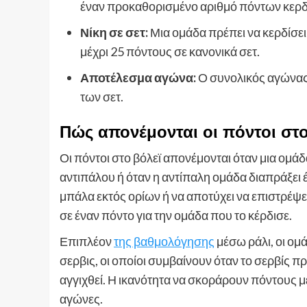
έναν προκαθορισμένο αριθμό πόντων κερδίζ
Νίκη σε σετ:
Μια ομάδα πρέπει να κερδίσει
μέχρι 25 πόντους σε κανονικά σετ.
Αποτέλεσμα αγώνα:
Ο συνολικός αγώνας 
των σετ.
Πώς απονέμονται οι πόντοι στο
Οι πόντοι στο βόλεϊ απονέμονται όταν μια ομά
αντιπάλου ή όταν η αντίπαλη ομάδα διαπράξει 
μπάλα εκτός ορίων ή να αποτύχει να επιστρέψει
σε έναν πόντο για την ομάδα που το κέρδισε.
Επιπλέον
της βαθμολόγησης
μέσω ράλι, οι ο
σερβις, οι οποίοι συμβαίνουν όταν το σερβίς 
αγγιχθεί. Η ικανότητα να σκοράρουν πόντους με
αγώνες.