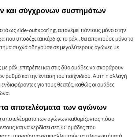
ν και σύγχρονων συστημάτων
ό ως side-out scoring, απονέμει πόντους μόνο στην
δα που υποδέχεται κέρδιζε το ράλι, θα αποκτούσε μόνο το
σύστημα συχνά οδηγούσε σε μεγαλύτερους αγώνες με
με ράλι επιτρέπει και στις δύο ομάδες να σκοράρουν
ν ρυθμό και την ένταση του παιχνιδιού. Αυτή η αλλαγή
ι ενδιαφέροντες για τους θεατές, καθώς οι ομάδες
ώνα.
στα αποτελέσματα των αγώνων
α αποτελέσματα των αγώνων καθορίζοντας πόσο
τους και να κερδίσει σετ. Οι ομάδες που
σης μπορούν να εκμεταλλευτούν τα πλεονεκτήματά