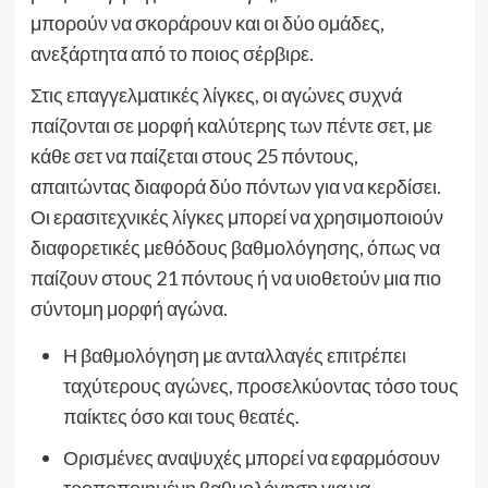
μπορούν να σκοράρουν και οι δύο ομάδες,
ανεξάρτητα από το ποιος σέρβιρε.
Στις επαγγελματικές λίγκες, οι αγώνες συχνά
παίζονται σε μορφή καλύτερης των πέντε σετ, με
κάθε σετ να παίζεται στους 25 πόντους,
απαιτώντας διαφορά δύο πόντων για να κερδίσει.
Οι ερασιτεχνικές λίγκες μπορεί να χρησιμοποιούν
διαφορετικές μεθόδους βαθμολόγησης, όπως να
παίζουν στους 21 πόντους ή να υιοθετούν μια πιο
σύντομη μορφή αγώνα.
Η βαθμολόγηση με ανταλλαγές επιτρέπει
ταχύτερους αγώνες, προσελκύοντας τόσο τους
παίκτες όσο και τους θεατές.
Ορισμένες αναψυχές μπορεί να εφαρμόσουν
τροποποιημένη βαθμολόγηση για να