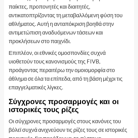
παίκτες, προπονητές και διαιτητές,
αντικατοπτρίζοντας τη μεταβαλλόμενη φύση του
αθλήματος. Αυτή η ανταπόκριση βοηθά στην
αντιμετώπιση αναδυόμενων τάσεων και
προκλήσεων στο παιχνίδι.
Επιπλέον, οι εθνικές ομοσπονδίες συχνά
υιοθετούν τους κανονισμούς της FIVB,
προάγοντας περαιτέρω την ομοιομορφία στο
άθλημα σε όλα τα επίπεδα, από τη βάση μέχρι τις
επαγγελματικές λίγκες.
Σύγχρονες προσαρμογές και οι
ιστορικές τους ρίζες
Οι σύγχρονες προσαρμογές στους κανόνες του
βόλεϊ συχνά ανιχνεύουν τις ρίζες τους σε ιστορικές