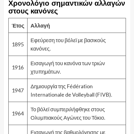
Χρονολόγιο σημαντικών αλλαγών
στους κανόνες
Έτος
Αλλαγή
Εφεύρεση του βόλεϊ με βασικούς
1895
κανόνες.
Εισαγωγή του κανόνα των τριών
1916
χτυπημάτων.
Δημιουργία της Fédération
1947
Internationale de Volleyball (FIVB).
Το βόλεϊ συμπεριλήφθηκε στους
1964
Ολυμπιακούς Αγώνες του Τόκιο.
Εισαγωγή της βαθμολόγησης με