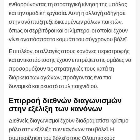
ενθαρρύνοντας τη στρατηγική κίνηση της μπάλας
και την ομαδική εργασία. Αυτή η αλλαγή οδήγησε
στην ανάπτυξη εξειδικευμένων ρόλων παικτών,
όπως οι σερβιτόροι και οι λίμπερο, οι οποίοι έχουν
γίνει αναπόσπαστο κομμάτι του σύγχρονου βόλεϊ.
Επιπλέον, οι αλλαγές στους κανόνες περιστροφής
και αντικατάστασης έχουν επιτρέψει στις ομάδες να
προσαρμόζουν τις στρατηγικές τους κατά τη
διάρκεια των αγώνων, προάγοντας ένα πιο
δυναμικό και ρευστό στυλ παιχνιδιού.
Επιρροή διεθνών διαγωνισμών
στην εξέλιξη των κανόνων
Διεθνείς διαγωνισμοί έχουν διαδραματίσει κρίσιμο
ρόλο στην εξέλιξη των κανόνων του βόλεϊ. Η
συμπερίληψη του βόλεϊ στους Ολυμπιακούς