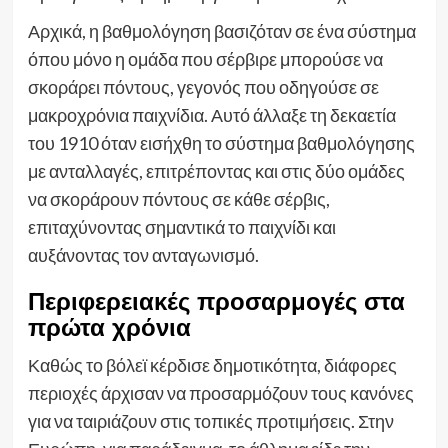
Αρχικά, η βαθμολόγηση βασιζόταν σε ένα σύστημα
όπου μόνο η ομάδα που σέρβιρε μπορούσε να
σκοράρει πόντους, γεγονός που οδηγούσε σε
μακροχρόνια παιχνίδια. Αυτό άλλαξε τη δεκαετία
του 1910 όταν εισήχθη το σύστημα βαθμολόγησης
με ανταλλαγές, επιτρέποντας και στις δύο ομάδες
να σκοράρουν πόντους σε κάθε σέρβις,
επιταχύνοντας σημαντικά το παιχνίδι και
αυξάνοντας τον ανταγωνισμό.
Περιφερειακές προσαρμογές στα
πρώτα χρόνια
Καθώς το βόλεϊ κέρδισε δημοτικότητα, διάφορες
περιοχές άρχισαν να προσαρμόζουν τους κανόνες
για να ταιριάζουν στις τοπικές προτιμήσεις. Στην