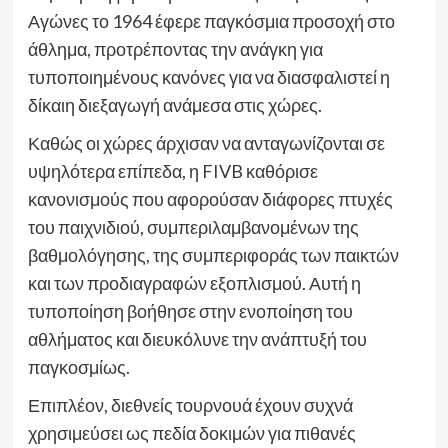
Αγώνες το 1964 έφερε παγκόσμια προσοχή στο
άθλημα, προτρέποντας την ανάγκη για
τυποποιημένους κανόνες για να διασφαλιστεί η
δίκαιη διεξαγωγή ανάμεσα στις χώρες.
Καθώς οι χώρες άρχισαν να ανταγωνίζονται σε
υψηλότερα επίπεδα, η FIVB καθόρισε
κανονισμούς που αφορούσαν διάφορες πτυχές
του παιχνιδιού, συμπεριλαμβανομένων της
βαθμολόγησης, της συμπεριφοράς των παικτών
και των προδιαγραφών εξοπλισμού. Αυτή η
τυποποίηση βοήθησε στην ενοποίηση του
αθλήματος και διευκόλυνε την ανάπτυξή του
παγκοσμίως.
Επιπλέον, διεθνείς τουρνουά έχουν συχνά
χρησιμεύσει ως πεδία δοκιμών για πιθανές