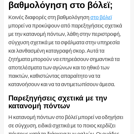
βαθμολόγηση στο βόλεϊ;
Κοινές διαφορές στη βαθμολόγηση
στο βόλεϊ
μπορεί να προκύψουν από παρεξηγήσεις σχετικά
με την κατανομή πόντων, λάθη στην περιστροφή,
σύγχυση σχετικά με τα σφάλματα στην υπηρεσία
και λανθασμένη καταγραφή σκορ. Αυτά τα
ζητήματα μπορούν να επηρεάσουν σημαντικά τα
αποτελέσματα των αγώνων και το ηθικό των
παικτών, καθιστώντας απαραίτητο να τα
κατανοήσουν και να τα αντιμετωπίσουν άμεσα.
Παρεξηγήσεις σχετικά με την
κατανομή πόντων
Η κατανομή πόντων στο βόλεϊ μπορεί να οδηγήσει
σε σύγχυση, ειδικά σχετικά με το ποιος κερδίζει
πόντους κατά τη διάρκεια των ραλιών. Οι ομάδες