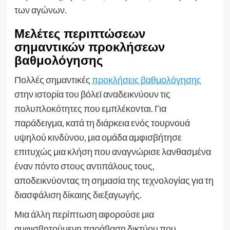
των αγώνων.
Μελέτες περιπτώσεων
σημαντικών προκλήσεων
βαθμολόγησης
Πολλές σημαντικές
προκλήσεις βαθμολόγησης
στην ιστορία του βόλεϊ αναδεικνύουν τις
πολυπλοκότητες που εμπλέκονται. Για
παράδειγμα, κατά τη διάρκεια ενός τουρνουά
υψηλού κινδύνου, μια ομάδα αμφισβήτησε
επιτυχώς μια κλήση που αναγνώρισε λανθασμένα
έναν πόντο στους αντιπάλους τους,
αποδεικνύοντας τη σημασία της τεχνολογίας για τη
διασφάλιση δίκαιης διεξαγωγής.
Μια άλλη περίπτωση αφορούσε μια
αμφισβητούμενη παράβαση δικτύου που