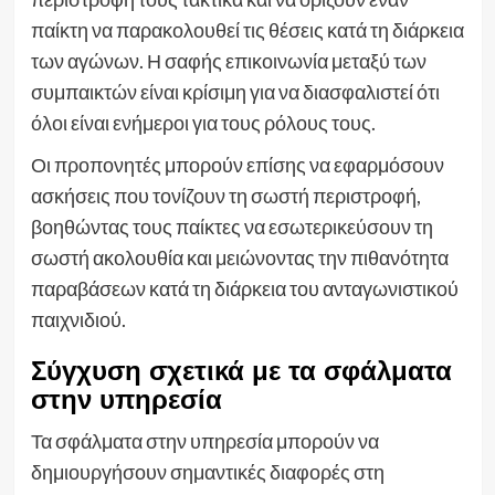
παίκτη να παρακολουθεί τις θέσεις κατά τη διάρκεια
των αγώνων. Η σαφής επικοινωνία μεταξύ των
συμπαικτών είναι κρίσιμη για να διασφαλιστεί ότι
όλοι είναι ενήμεροι για τους ρόλους τους.
Οι προπονητές μπορούν επίσης να εφαρμόσουν
ασκήσεις που τονίζουν τη σωστή περιστροφή,
βοηθώντας τους παίκτες να εσωτερικεύσουν τη
σωστή ακολουθία και μειώνοντας την πιθανότητα
παραβάσεων κατά τη διάρκεια του ανταγωνιστικού
παιχνιδιού.
Σύγχυση σχετικά με τα σφάλματα
στην υπηρεσία
Τα σφάλματα στην υπηρεσία μπορούν να
δημιουργήσουν σημαντικές διαφορές στη