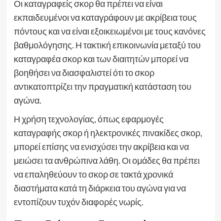
Οι καταγραφείς σκορ θα πρέπει να είναι
εκπαιδευμένοι να καταγράφουν με ακρίβεια τους
πόντους και να είναι εξοικειωμένοι με τους κανόνες
βαθμολόγησης. Η τακτική επικοινωνία μεταξύ του
καταγραφέα σκορ και των διαιτητών μπορεί να
βοηθήσει να διασφαλιστεί ότι το σκορ
αντικατοπτρίζει την πραγματική κατάσταση του
αγώνα.
Η χρήση τεχνολογίας, όπως εφαρμογές
καταγραφής σκορ ή ηλεκτρονικές πινακίδες σκορ,
μπορεί επίσης να ενισχύσει την ακρίβεια και να
μειώσει τα ανθρώπινα λάθη. Οι ομάδες θα πρέπει
να επαληθεύουν το σκορ σε τακτά χρονικά
διαστήματα κατά τη διάρκεια του αγώνα για να
εντοπίζουν τυχόν διαφορές νωρίς.