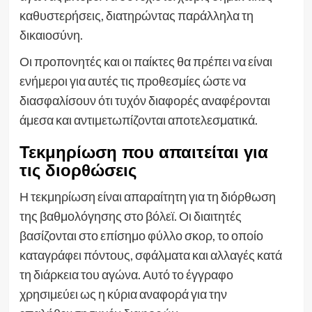
καθυστερήσεις, διατηρώντας παράλληλα τη
δικαιοσύνη.
Οι προπονητές και οι παίκτες θα πρέπει να είναι
ενήμεροι για αυτές τις προθεσμίες ώστε να
διασφαλίσουν ότι τυχόν διαφορές αναφέρονται
άμεσα και αντιμετωπίζονται αποτελεσματικά.
Τεκμηρίωση που απαιτείται για
τις διορθώσεις
Η τεκμηρίωση είναι απαραίτητη για τη διόρθωση
της βαθμολόγησης στο βόλεϊ. Οι διαιτητές
βασίζονται στο επίσημο φύλλο σκορ, το οποίο
καταγράφει πόντους, σφάλματα και αλλαγές κατά
τη διάρκεια του αγώνα. Αυτό το έγγραφο
χρησιμεύει ως η κύρια αναφορά για την