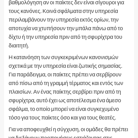
βαθμολόγηση αν οι παίκτες δεν είναι σίγουροι για
τους κανόνες. Κοινά σφάλματα στην υπηρεσία
περιλαμβάνουν την υπηρεσία εκτός ορίων, την
αποτυχία να χτυπήσουν την μπάλα πάνω από το
δίχτυ ή την υπηρεσία πριν από τη σφυρίχτρα του
διαιτητή.
Η κατανόηση των συγκεκριμένων κανονισμών
σχετικά με την υπηρεσία είναι ζωτικής σημασίας.
Για παράδειγμα, οι παίκτες πρέπει να σερβίρουν
από πίσω από τη γραμμή τέρματος και εντός των
πλαισίων. Αν ένας παίκτης σερβίρει πριν από τη
σφυρίχτρα, αυτό έχει ως αποτέλεσμα ένα άμεσο
σφάλμα, το οποίο μπορεί να είναι συγκεχυμένο
τόσο για τους παίκτες όσο και για τους θεατές.
Για να αποφευχθεί η σύγχυση, οι ομάδες θα πρέπει
να διεξάγουν προπονήσεις εστιάζοντας στις