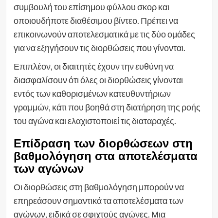
συμβουλή του επίσημου φύλλου σκορ και
οποιουδήποτε διαθέσιμου βίντεο. Πρέπει να
επικοινωνούν αποτελεσματικά με τις δύο ομάδες
για να εξηγήσουν τις διορθώσεις που γίνονται.
Επιπλέον, οι διαιτητές έχουν την ευθύνη να
διασφαλίσουν ότι όλες οι διορθώσεις γίνονται
εντός των καθορισμένων κατευθυντήριων
γραμμών, κάτι που βοηθά στη διατήρηση της ροής
του αγώνα και ελαχιστοποιεί τις διαταραχές.
Επίδραση των διορθώσεων στη
βαθμολόγηση στα αποτελέσματα
των αγώνων
Οι διορθώσεις στη βαθμολόγηση μπορούν να
επηρεάσουν σημαντικά τα αποτελέσματα των
αγώνων, ειδικά σε σφιχτούς αγώνες. Μια