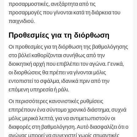
προσαρμοστικές, ανεξάρτητα από τις
προσαρμογές που γίνονται κατά τη διάρκεια του
παιχνιδιού.
Προθεσμίες για τη διόρθωση
Οι προθεσμίες για τη διόρθωση της βαθμολόγησης
στο βόλεϊ καθορίζονται συνήθως από την
διοικητική αρχή που επιβλέπει τον αγώνα. Γενικά,
οι διορθώσεις θα πρέπει να γίνονται μόλις
εντοπιστεί το σφάλμα, ιδανικά πριν από την
επόμενη υπηρεσία ή ράλι.
Οι περισσότερες κανονιστικές ρυθμίσεις
επιτρέπουν ένα σύντομο χρονικό διάστημα, συχνά
μόλις μερικά λεπτά, για να αντιμετωπιστούν οι
διαφορές στη βαθμολόγηση. Αυτό διασφαλίζει ότι ο
αγώνας μπορεί να συνεχιστεί χωρίς σημαντικές