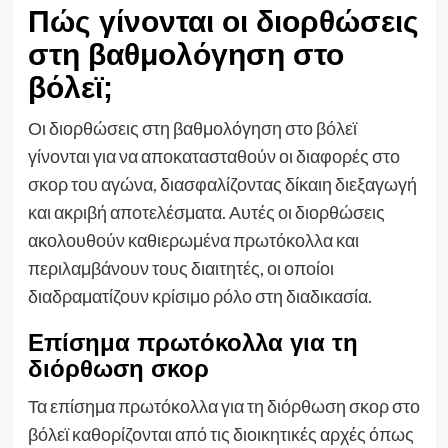
Πώς γίνονται οι διορθώσεις
στη βαθμολόγηση στο
βόλεϊ;
Οι διορθώσεις στη βαθμολόγηση στο βόλεϊ
γίνονται για να αποκατασταθούν οι διαφορές στο
σκορ του αγώνα, διασφαλίζοντας δίκαιη διεξαγωγή
και ακριβή αποτελέσματα. Αυτές οι διορθώσεις
ακολουθούν καθιερωμένα πρωτόκολλα και
περιλαμβάνουν τους διαιτητές, οι οποίοι
διαδραματίζουν κρίσιμο ρόλο στη διαδικασία.
Επίσημα πρωτόκολλα για τη
διόρθωση σκορ
Τα επίσημα πρωτόκολλα για τη διόρθωση σκορ στο
βόλεϊ καθορίζονται από τις διοικητικές αρχές όπως