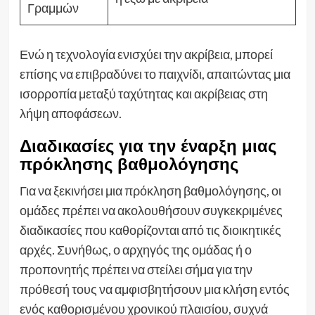
Γραμμών
Ενώ η τεχνολογία ενισχύει την ακρίβεια, μπορεί
επίσης να επιβραδύνει το παιχνίδι, απαιτώντας μια
ισορροπία μεταξύ ταχύτητας και ακρίβειας στη
λήψη αποφάσεων.
Διαδικασίες για την έναρξη μιας
πρόκλησης βαθμολόγησης
Για να ξεκινήσει μια πρόκληση βαθμολόγησης, οι
ομάδες πρέπει να ακολουθήσουν συγκεκριμένες
διαδικασίες που καθορίζονται από τις διοικητικές
αρχές. Συνήθως, ο αρχηγός της ομάδας ή ο
προπονητής πρέπει να στείλει σήμα για την
πρόθεσή τους να αμφισβητήσουν μια κλήση εντός
ενός καθορισμένου χρονικού πλαισίου, συχνά