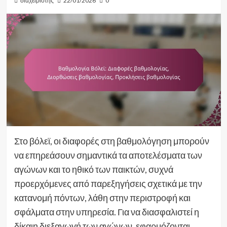
διαχειριστής
22/01/2026
0
Στο βόλεϊ, οι διαφορές στη βαθμολόγηση μπορούν
να επηρεάσουν σημαντικά τα αποτελέσματα των
αγώνων και το ηθικό των παικτών, συχνά
προερχόμενες από παρεξηγήσεις σχετικά με την
κατανομή πόντων, λάθη στην περιστροφή και
σφάλματα στην υπηρεσία. Για να διασφαλιστεί η
δίκαιη διεξαγωγή των αγώνων, εφαρμόζονται