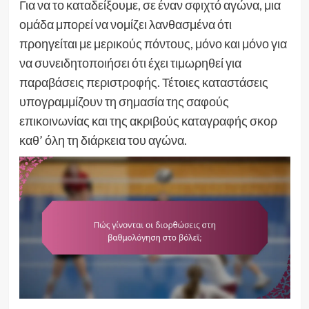
Για να το καταδείξουμε, σε έναν σφιχτό αγώνα, μια
ομάδα μπορεί να νομίζει λανθασμένα ότι
προηγείται με μερικούς πόντους, μόνο και μόνο για
να συνειδητοποιήσει ότι έχει τιμωρηθεί για
παραβάσεις περιστροφής. Τέτοιες καταστάσεις
υπογραμμίζουν τη σημασία της σαφούς
επικοινωνίας και της ακριβούς καταγραφής σκορ
καθ’ όλη τη διάρκεια του αγώνα.