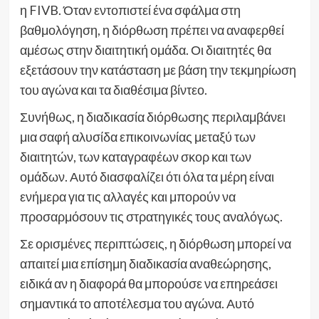
η FIVB. Όταν εντοπιστεί ένα σφάλμα στη
βαθμολόγηση, η διόρθωση πρέπει να αναφερθεί
αμέσως στην διαιτητική ομάδα. Οι διαιτητές θα
εξετάσουν την κατάσταση με βάση την τεκμηρίωση
του αγώνα και τα διαθέσιμα βίντεο.
Συνήθως, η διαδικασία διόρθωσης περιλαμβάνει
μια σαφή αλυσίδα επικοινωνίας μεταξύ των
διαιτητών, των καταγραφέων σκορ και των
ομάδων. Αυτό διασφαλίζει ότι όλα τα μέρη είναι
ενήμερα για τις αλλαγές και μπορούν να
προσαρμόσουν τις στρατηγικές τους αναλόγως.
Σε ορισμένες περιπτώσεις, η διόρθωση μπορεί να
απαιτεί μια επίσημη διαδικασία αναθεώρησης,
ειδικά αν η διαφορά θα μπορούσε να επηρεάσει
σημαντικά το αποτέλεσμα του αγώνα. Αυτό