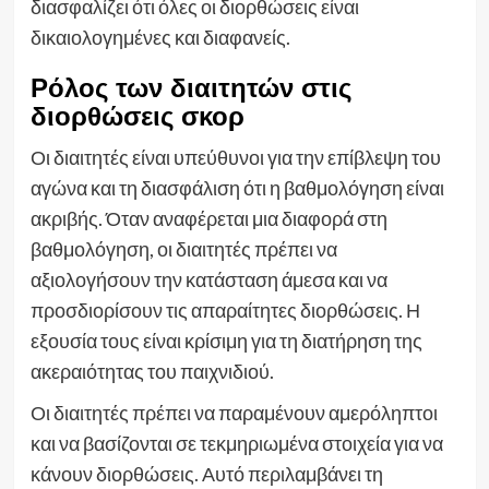
διασφαλίζει ότι όλες οι διορθώσεις είναι
δικαιολογημένες και διαφανείς.
Ρόλος των διαιτητών στις
διορθώσεις σκορ
Οι διαιτητές είναι υπεύθυνοι για την επίβλεψη του
αγώνα και τη διασφάλιση ότι η βαθμολόγηση είναι
ακριβής. Όταν αναφέρεται μια διαφορά στη
βαθμολόγηση, οι διαιτητές πρέπει να
αξιολογήσουν την κατάσταση άμεσα και να
προσδιορίσουν τις απαραίτητες διορθώσεις. Η
εξουσία τους είναι κρίσιμη για τη διατήρηση της
ακεραιότητας του παιχνιδιού.
Οι διαιτητές πρέπει να παραμένουν αμερόληπτοι
και να βασίζονται σε τεκμηριωμένα στοιχεία για να
κάνουν διορθώσεις. Αυτό περιλαμβάνει τη