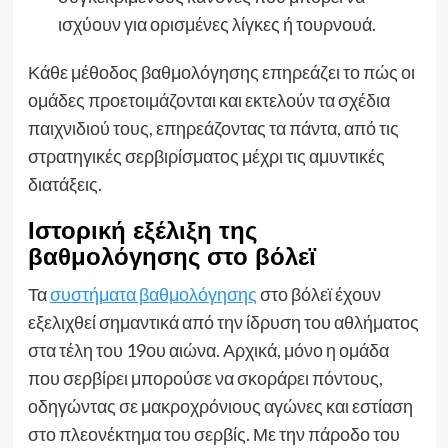
ισχύουν για ορισμένες λίγκες ή τουρνουά.
Κάθε μέθοδος βαθμολόγησης επηρεάζει το πώς οι
ομάδες προετοιμάζονται και εκτελούν τα σχέδια
παιχνιδιού τους, επηρεάζοντας τα πάντα, από τις
στρατηγικές σερβιρίσματος μέχρι τις αμυντικές
διατάξεις.
Ιστορική εξέλιξη της
βαθμολόγησης στο βόλεϊ
Τα
συστήματα βαθμολόγησης
στο βόλεϊ έχουν
εξελιχθεί σημαντικά από την ίδρυση του αθλήματος
στα τέλη του 19ου αιώνα. Αρχικά, μόνο η ομάδα
που σερβίρει μπορούσε να σκοράρει πόντους,
οδηγώντας σε μακροχρόνιους αγώνες και εστίαση
στο πλεονέκτημα του σερβίς. Με την πάροδο του