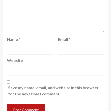
Name
*
Email
*
Website
Save my name, email, and website in this browser
for the next time I comment.