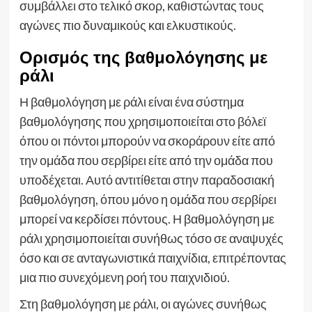
συμβάλλει στο τελικό σκορ, καθιστώντας τους
αγώνες πιο δυναμικούς και ελκυστικούς.
Ορισμός της βαθμολόγησης με
ράλι
Η βαθμολόγηση με ράλι είναι ένα σύστημα
βαθμολόγησης που χρησιμοποιείται στο βόλεϊ
όπου οι πόντοι μπορούν να σκοράρουν είτε από
την ομάδα που σερβίρει είτε από την ομάδα που
υποδέχεται. Αυτό αντιτίθεται στην παραδοσιακή
βαθμολόγηση, όπου μόνο η ομάδα που σερβίρει
μπορεί να κερδίσει πόντους. Η βαθμολόγηση με
ράλι χρησιμοποιείται συνήθως τόσο σε αναψυχές
όσο και σε ανταγωνιστικά παιχνίδια, επιτρέποντας
μια πιο συνεχόμενη ροή του παιχνιδιού.
Στη βαθμολόγηση με ράλι, οι αγώνες συνήθως