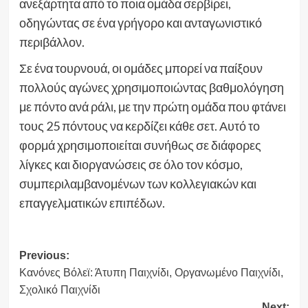
ανεξάρτητα από το ποια ομάδα σερβίρει,
οδηγώντας σε ένα γρήγορο και ανταγωνιστικό
περιβάλλον.
Σε ένα τουρνουά, οι ομάδες μπορεί να παίξουν
πολλούς αγώνες χρησιμοποιώντας βαθμολόγηση
με πόντο ανά ράλι, με την πρώτη ομάδα που φτάνει
τους 25 πόντους να κερδίζει κάθε σετ. Αυτό το
φορμά χρησιμοποιείται συνήθως σε διάφορες
λίγκες και διοργανώσεις σε όλο τον κόσμο,
συμπεριλαμβανομένων των κολλεγιακών και
επαγγελματικών επιπέδων.
Post
Previous:
Κανόνες Βόλεϊ: Άτυπη Παιχνίδι, Οργανωμένο Παιχνίδι,
navigation
Σχολικό Παιχνίδι
Next: