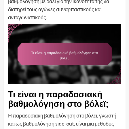
βαθμολόγηση με ράλι για την ικανότητά της να
διατηρεί τους αγώνες συναρπαστικούς και
ανταγωνιστικούς.
Τι είναι η παραδοσιακή
βαθμολόγηση στο βόλεϊ;
Η παραδοσιακή βαθμολόγηση στο βόλεϊ, γνωστή
και ως βαθμολόγηση side-out, είναι μια μέθοδος