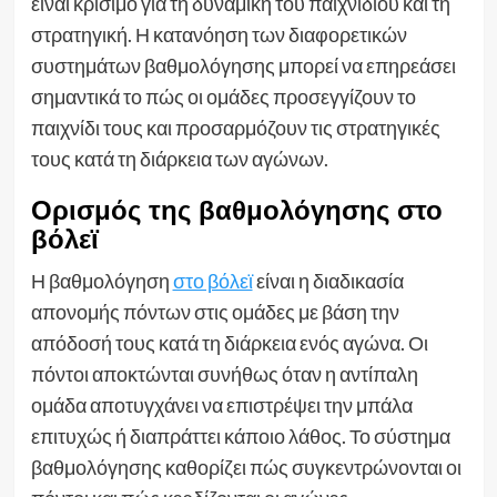
είναι κρίσιμο για τη δυναμική του παιχνιδιού και τη
στρατηγική. Η κατανόηση των διαφορετικών
συστημάτων βαθμολόγησης μπορεί να επηρεάσει
σημαντικά το πώς οι ομάδες προσεγγίζουν το
παιχνίδι τους και προσαρμόζουν τις στρατηγικές
τους κατά τη διάρκεια των αγώνων.
Ορισμός της βαθμολόγησης στο
βόλεϊ
Η βαθμολόγηση
στο βόλεϊ
είναι η διαδικασία
απονομής πόντων στις ομάδες με βάση την
απόδοσή τους κατά τη διάρκεια ενός αγώνα. Οι
πόντοι αποκτώνται συνήθως όταν η αντίπαλη
ομάδα αποτυγχάνει να επιστρέψει την μπάλα
επιτυχώς ή διαπράττει κάποιο λάθος. Το σύστημα
βαθμολόγησης καθορίζει πώς συγκεντρώνονται οι