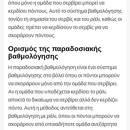
όπου μόνο η ομάδα που σερβίρει μπορεί να
κερδίσει πόντους. Αυτό το σύστημα βαθμολόγησης
τονίζει τη σημασία του σερβίς και του ράλι, καθώς οι
ομάδες πρέπει να κερδίσουν το σερβίς για να
σκοράρουν πόντους.
Ορισμός της παραδοσιακής
βαθμολόγησης
Η παραδοσιακή βαθμολόγηση είναι ένα σύστημα
βαθμολόγησης στο βόλεϊ όπου οι πόντοι μπορούν
να σκοράρουν μόνο από την ομάδα που σερβίρει.
Αν η ομάδα που υποδέχεται κερδίσει το ράλι,
αποκτά το δικαίωμα να σερβίρει αλλά δεν κερδίζει
πόντο. Αυτή η μέθοδος αντιτίθεται στη
βαθμολόγηση με ράλι, όπου οι πόντοι μπορούν να
σκοράρουν από οποιαδήποτε ομάδα ανεξάρτητα