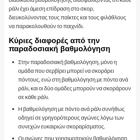
ράλι έχει άμεση επίδραση στο σκορ,
διευκολύνοντας τους παίκτες και τους φιλάθλους
να παρακολουθούν το παιχνίδι.
Κύριες διαφορές από την
παραδοσιακή βαθμολόγηση
Στην παραδοσιακή βαθμολόγηση, μόνο η
ομάδα που σερβίρει μπορεί να σκοράρει
πόντους, ενώ στη βαθμολόγηση με πόντο ανά
ράλι, και οι δύο ομάδες μπορούν να σκοράρουν
σε κάθε ράλι.
Η βαθμολόγηση με πόντο ανά ράλι συνήθως
οδηγεί σε γρηγορότερους αγώνες λόγω των
συνεχών ευκαιριών σκοραρίσματος.
Οι αγώνες που χρησιμοποιούν βαθμολόγηση