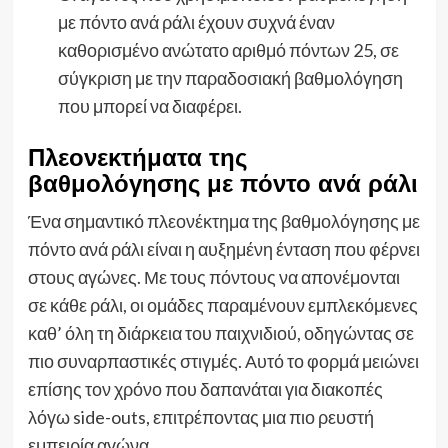
με πόντο ανά ράλι έχουν συχνά έναν
καθορισμένο ανώτατο αριθμό πόντων 25, σε
σύγκριση με την παραδοσιακή βαθμολόγηση
που μπορεί να διαφέρει.
Πλεονεκτήματα της
βαθμολόγησης με πόντο ανά ράλι
Ένα σημαντικό πλεονέκτημα της βαθμολόγησης με
πόντο ανά ράλι είναι η αυξημένη ένταση που φέρνει
στους αγώνες. Με τους πόντους να απονέμονται
σε κάθε ράλι, οι ομάδες παραμένουν εμπλεκόμενες
καθ’ όλη τη διάρκεια του παιχνιδιού, οδηγώντας σε
πιο συναρπαστικές στιγμές. Αυτό το φορμά μειώνει
επίσης τον χρόνο που δαπανάται για διακοπές
λόγω side-outs, επιτρέποντας μια πιο ρευστή
εμπειρία αγώνα.