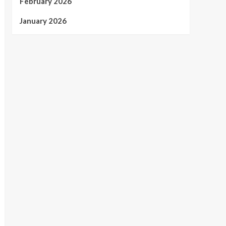
February 2026
January 2026