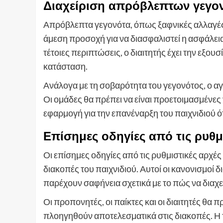
Διαχείριση απρόβλεπτων γεγον
Απρόβλεπτα γεγονότα, όπως ξαφνικές αλλαγές
άμεση προσοχή για να διασφαλιστεί η ασφάλεια 
τέτοιες περιπτώσεις, ο διαιτητής έχει την εξου
κατάσταση.
Ανάλογα με τη σοβαρότητα του γεγονότος, ο α
Οι ομάδες θα πρέπει να είναι προετοιμασμένες 
εφαρμογή για την επανέναρξη του παιχνιδιού ό
Επίσημες οδηγίες από τις ρυθμ
Οι επίσημες οδηγίες από τις ρυθμιστικές αρχέ
διακοπές του παιχνιδιού. Αυτοί οι κανονισμοί 
παρέχουν σαφήνεια σχετικά με το πώς να διαχε
Οι προπονητές, οι παίκτες και οι διαιτητές θα π
πλοηγηθούν αποτελεσματικά στις διακοπές. Η