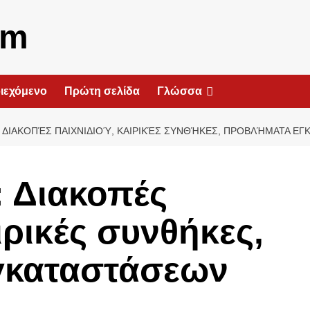
om
ιεχόμενο
Πρώτη σελίδα
Γλώσσα
 ΔΙΑΚΟΠΈΣ ΠΑΙΧΝΙΔΙΟΎ, ΚΑΙΡΙΚΈΣ ΣΥΝΘΉΚΕΣ, ΠΡΟΒΛΉΜΑΤΑ ΕΓ
: Διακοπές
ιρικές συνθήκες,
γκαταστάσεων