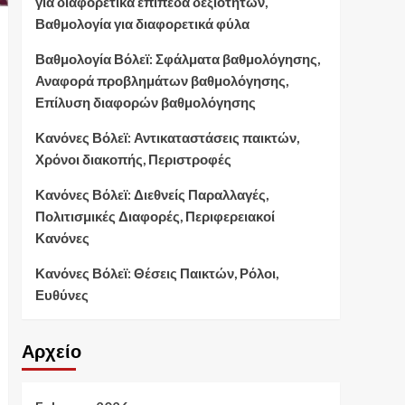
για διαφορετικά επίπεδα δεξιοτήτων,
Βαθμολογία για διαφορετικά φύλα
Βαθμολογία Βόλεϊ: Σφάλματα βαθμολόγησης,
Αναφορά προβλημάτων βαθμολόγησης,
Επίλυση διαφορών βαθμολόγησης
Κανόνες Βόλεϊ: Αντικαταστάσεις παικτών,
Χρόνοι διακοπής, Περιστροφές
Κανόνες Βόλεϊ: Διεθνείς Παραλλαγές,
Πολιτισμικές Διαφορές, Περιφερειακοί
Κανόνες
Κανόνες Βόλεϊ: Θέσεις Παικτών, Ρόλοι,
Ευθύνες
Αρχείο