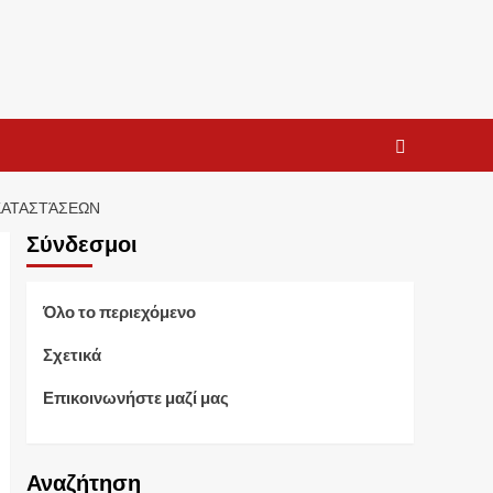
ΚΑΤΑΣΤΆΣΕΩΝ
Σύνδεσμοι
Όλο το περιεχόμενο
Σχετικά
Επικοινωνήστε μαζί μας
Αναζήτηση