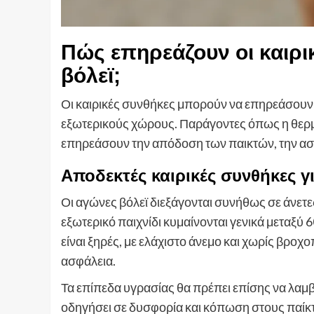
Πώς επηρεάζουν οι καιρι
βόλεϊ;
Οι καιρικές συνθήκες μπορούν να επηρεάσουν σ
εξωτερικούς χώρους. Παράγοντες όπως η θερμ
επηρεάσουν την απόδοση των παικτών, την ασφ
Αποδεκτές καιρικές συνθήκες γι
Οι αγώνες βόλεϊ διεξάγονται συνήθως σε άνετε
εξωτερικό παιχνίδι κυμαίνονται γενικά μεταξύ 
είναι ξηρές, με ελάχιστο άνεμο και χωρίς βροχο
ασφάλεια.
Τα επίπεδα υγρασίας θα πρέπει επίσης να λαμ
οδηγήσει σε δυσφορία και κόπωση στους παίκτες