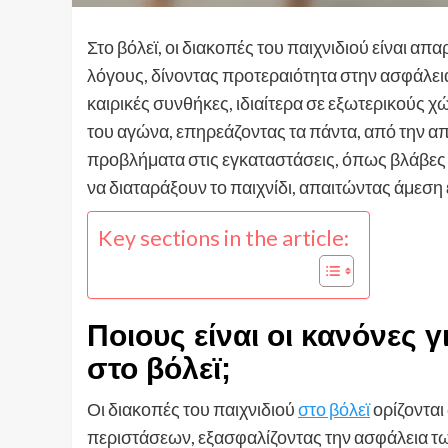
Στο βόλεϊ, οι διακοπές του παιχνιδιού είναι α
λόγους, δίνοντας προτεραιότητα στην ασφάλεια
καιρικές συνθήκες, ιδιαίτερα σε εξωτερικούς
του αγώνα, επηρεάζοντας τα πάντα, από την α
προβλήματα στις εγκαταστάσεις, όπως βλάβες
να διαταράξουν το παιχνίδι, απαιτώντας άμεση 
Key sections in the article:
Ποιους είναι οι κανόνες γ
στο βόλεϊ;
Οι διακοπές του παιχνιδιού
στο βόλεϊ
ορίζονται
περιστάσεων, εξασφαλίζοντας την ασφάλεια τω