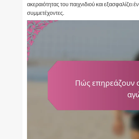
ακεραιότητας του παιχνιδιού και εξασφαλίζει έ
συμμετέχοντες.