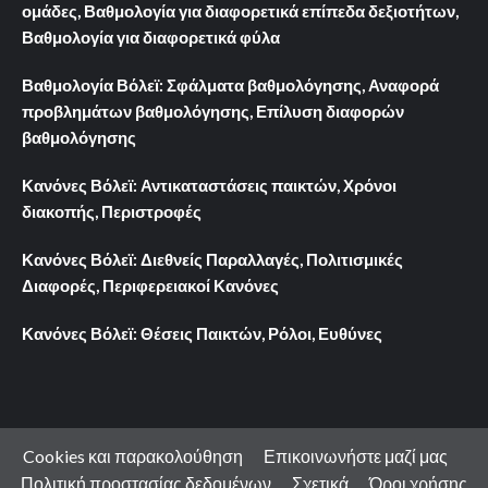
ομάδες, Βαθμολογία για διαφορετικά επίπεδα δεξιοτήτων,
Βαθμολογία για διαφορετικά φύλα
Βαθμολογία Βόλεϊ: Σφάλματα βαθμολόγησης, Αναφορά
προβλημάτων βαθμολόγησης, Επίλυση διαφορών
βαθμολόγησης
Κανόνες Βόλεϊ: Αντικαταστάσεις παικτών, Χρόνοι
διακοπής, Περιστροφές
Κανόνες Βόλεϊ: Διεθνείς Παραλλαγές, Πολιτισμικές
Διαφορές, Περιφερειακοί Κανόνες
Κανόνες Βόλεϊ: Θέσεις Παικτών, Ρόλοι, Ευθύνες
Cookies και παρακολούθηση
Επικοινωνήστε μαζί μας
Πολιτική προστασίας δεδομένων
Σχετικά
Όροι χρήσης