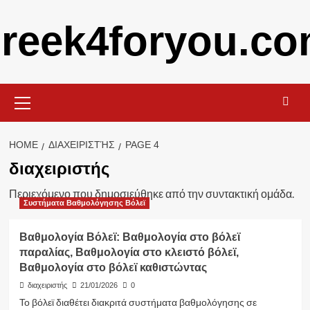
Skip
reek4foryou.c
to
content
Primary
Menu
HOME
ΔΙΑΧΕΙΡΙΣΤΉΣ
PAGE 4
διαχειριστής
Περιεχόμενο που δημοσιεύθηκε από την συντακτική ομάδα.
Συστήματα Βαθμολόγησης Βόλεϊ
Βαθμολογία Βόλεϊ: Βαθμολογία στο βόλεϊ
παραλίας, Βαθμολογία στο κλειστό βόλεϊ,
Βαθμολογία στο βόλεϊ καθιστώντας
διαχειριστής
21/01/2026
0
Το βόλεϊ διαθέτει διακριτά συστήματα βαθμολόγησης σε