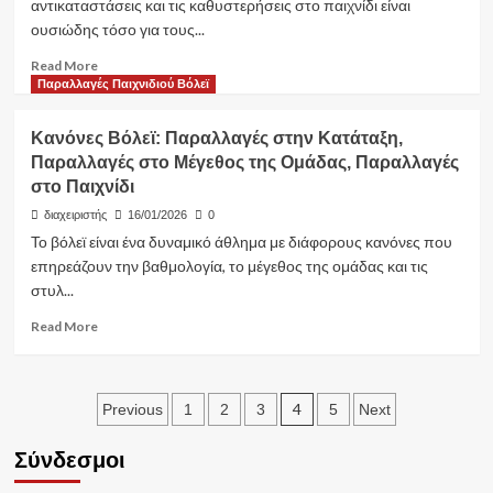
αντικαταστάσεις και τις καθυστερήσεις στο παιχνίδι είναι
Προβλήματα
ουσιώδης τόσο για τους...
εγκαταστάσεων
Read
Read More
more
Παραλλαγές Παιχνιδιού Βόλεϊ
about
Κανόνες
Κανόνες Βόλεϊ: Παραλλαγές στην Κατάταξη,
Βόλεϊ:
Παραλλαγές στο Μέγεθος της Ομάδας, Παραλλαγές
Κανόνες
στο Παιχνίδι
Χρόνου
Διακοπής,
διαχειριστής
16/01/2026
0
Κανόνες
Το βόλεϊ είναι ένα δυναμικό άθλημα με διάφορους κανόνες που
Αντικατάστασης,
επηρεάζουν την βαθμολογία, το μέγεθος της ομάδας και τις
Καθυστέρηση
στυλ...
Παιχνιδιού
Read
Read More
more
about
Κανόνες
Posts
Βόλεϊ:
4
Previous
1
2
3
5
Next
Παραλλαγές
pagination
στην
Σύνδεσμοι
Κατάταξη,
Παραλλαγές