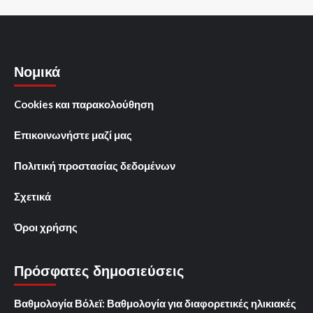
Νομικά
Cookies και παρακολούθηση
Επικοινωνήστε μαζί μας
Πολιτική προστασίας δεδομένων
Σχετικά
Όροι χρήσης
Πρόσφατες δημοσιεύσεις
Βαθμολογία Βόλεϊ: Βαθμολογία για διαφορετικές ηλικιακές