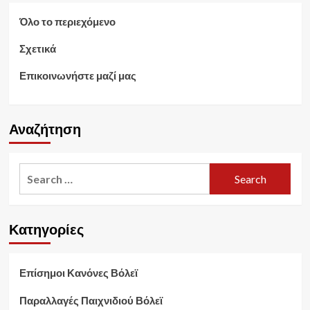
στο
Όλο το περιεχόμενο
Μέγεθος
της
Σχετικά
Ομάδας,
Παραλλαγές
Επικοινωνήστε μαζί μας
στο
Παιχνίδι
Αναζήτηση
Search
for:
Κατηγορίες
Επίσημοι Κανόνες Βόλεϊ
Παραλλαγές Παιχνιδιού Βόλεϊ